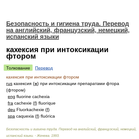
Безопасность и гигиена труда. Перевод
на английский, французский, немецкий,
испанский языки
кахексия при интоксикации
фтором
Толкование
Перевод
кахексия при интоксикации фтором
rus
кахексия (
ж
) при интоксикации препаратами фтора
(фтором)
eng
fluorine cachexia
fra
cachexie (
f
) fluorique
deu
Fluorkachexie (
f
)
spa
caquexia (
f
) fluórica
Безопасность и гигиена труда. Перевод на английский, французский, немецкий,
испанский языки. - Женева
.
1993
.