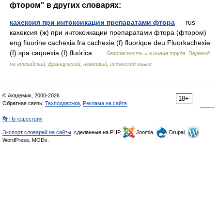
фтором" в других словарях:
кахексия при интоксикации препаратами фтора
— rus
кахексия (ж) при интоксикации препаратами фтора (фтором)
eng fluorine cachexia fra cachexie (f) fluorique deu Fluorkachexie
(f) spa caquexia (f) fluórica …
Безопасность и гигиена труда. Перевод
на английский, французский, немецкий, испанский языки
© Академик, 2000-2026
18+
Обратная связь:
Техподдержка
,
Реклама на сайте
👣 Путешествия
Экспорт словарей на сайты
, сделанные на PHP,
Joomla,
Drupal,
WordPress, MODx.